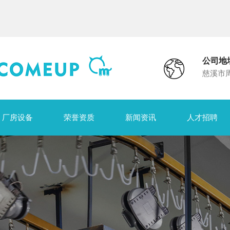
公司地
慈溪市周
厂房设备
荣誉资质
新闻资讯
人才招聘