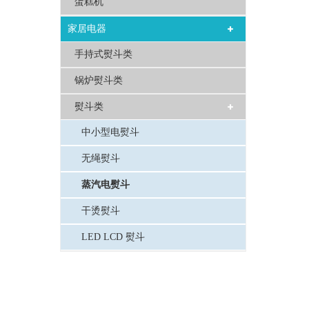
蛋糕机
家居电器
手持式熨斗类
锅炉熨斗类
熨斗类
中小型电熨斗
无绳熨斗
蒸汽电熨斗
干烫熨斗
LED LCD 熨斗