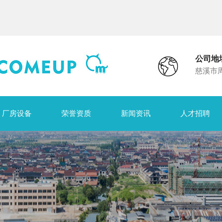
公司地
慈溪市周
厂房设备
荣誉资质
新闻资讯
人才招聘